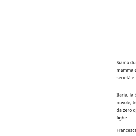
Siamo due
mamma e p
serietà e
Ilaria, la
nuvole, t
da zero q
fighe.
Francesca