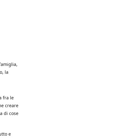
famiglia,
, la
a fra le
me creare
a di cose
utto e