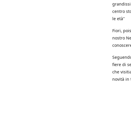
grandissi
centro st
le età"
Fiori, poi
nostro Ne
conoscere 
Seguendo 
fiere di s
che visit
novità in