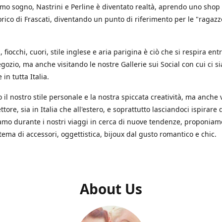
mo sogno, Nastrini e Perline è diventato realtà, aprendo uno shop
orico di Frascati, diventando un punto di riferimento per le "ragazze
s, fiocchi, cuori, stile inglese e aria parigina è ciò che si respira en
gozio, ma anche visitando le nostre Gallerie sui Social con cui ci s
in tutta Italia.
il nostro stile personale e la nostra spiccata creatività, ma anche 
ettore, sia in Italia che all'estero, e soprattutto lasciandoci ispirare d
iamo durante i nostri viaggi in cerca di nuove tendenze, proponia
 tema di accessori, oggettistica, bijoux dal gusto romantico e chic.
About Us