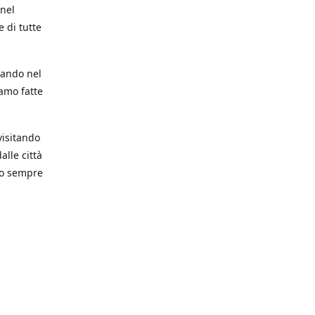
 nel
 di tutte
trando nel
iamo fatte
visitando
alle città
mo sempre