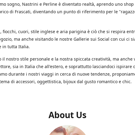
mo sogno, Nastrini e Perline è diventato realtà, aprendo uno shop
orico di Frascati, diventando un punto di riferimento per le "ragazze
s, fiocchi, cuori, stile inglese e aria parigina è ciò che si respira en
gozio, ma anche visitando le nostre Gallerie sui Social con cui ci s
in tutta Italia.
il nostro stile personale e la nostra spiccata creatività, ma anche 
ettore, sia in Italia che all'estero, e soprattutto lasciandoci ispirare d
iamo durante i nostri viaggi in cerca di nuove tendenze, proponia
 tema di accessori, oggettistica, bijoux dal gusto romantico e chic.
About Us