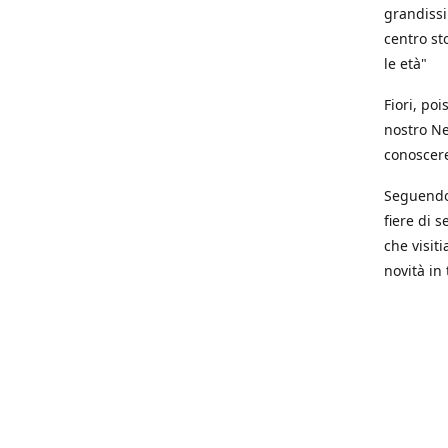
grandissi
centro st
le età"
Fiori, poi
nostro Ne
conoscere 
Seguendo 
fiere di s
che visit
novità in