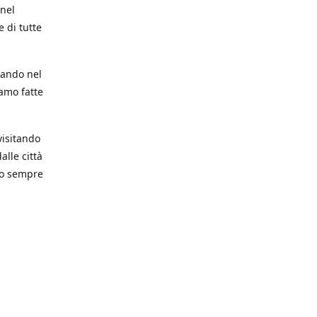
 nel
 di tutte
trando nel
iamo fatte
visitando
alle città
mo sempre