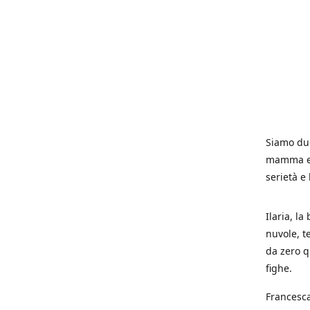
Siamo due
mamma e p
serietà e
Ilaria, la
nuvole, t
da zero q
fighe.
Francesca