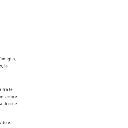
famiglia,
, la
a fra le
me creare
a di cose
utto e