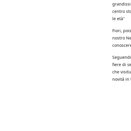
grandissi
centro st
le età"
Fiori, poi
nostro Ne
conoscere 
Seguendo 
fiere di s
che visit
novità in