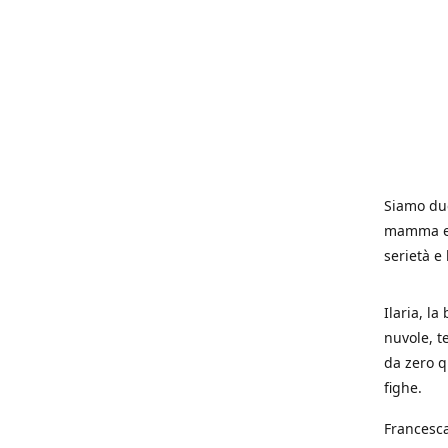
Siamo due
mamma e p
serietà e
Ilaria, la
nuvole, t
da zero q
fighe.
Francesca