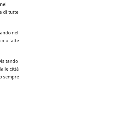
 nel
 di tutte
trando nel
iamo fatte
visitando
alle città
mo sempre