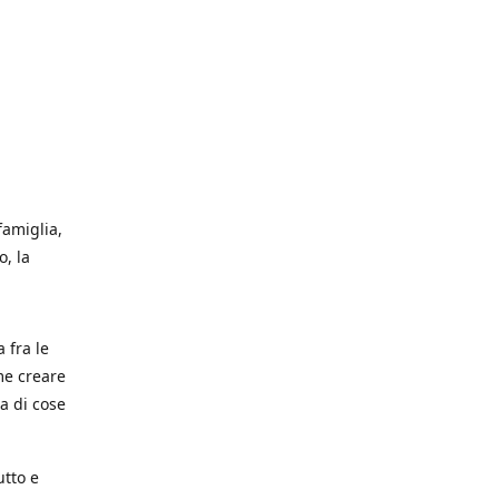
famiglia,
, la
a fra le
me creare
a di cose
utto e