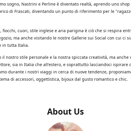
mo sogno, Nastrini e Perline è diventato realtà, aprendo uno shop
orico di Frascati, diventando un punto di riferimento per le "ragazze
s, fiocchi, cuori, stile inglese e aria parigina è ciò che si respira en
gozio, ma anche visitando le nostre Gallerie sui Social con cui ci s
in tutta Italia.
il nostro stile personale e la nostra spiccata creatività, ma anche 
ettore, sia in Italia che all'estero, e soprattutto lasciandoci ispirare d
iamo durante i nostri viaggi in cerca di nuove tendenze, proponia
 tema di accessori, oggettistica, bijoux dal gusto romantico e chic.
About Us